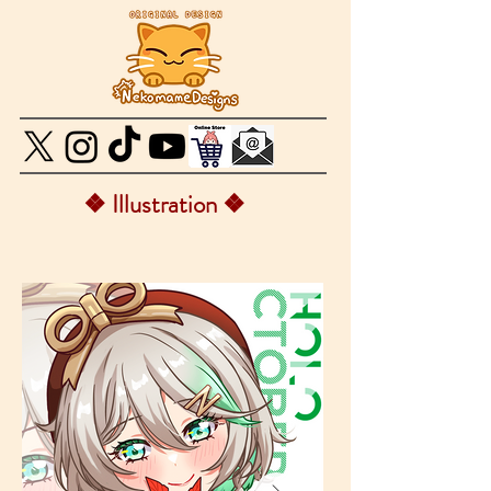
❖ Illustration
❖